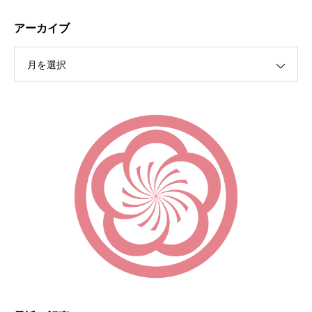
アーカイブ
月を選択
保護中: R189 ４月祭典講話（太田信弘役員）