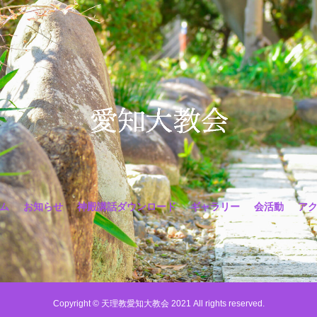
ム
お知らせ
神殿講話ダウンロード
ギャラリー
会活動
ア
Copyright © 天理教愛知大教会 2021 All rights reserved.