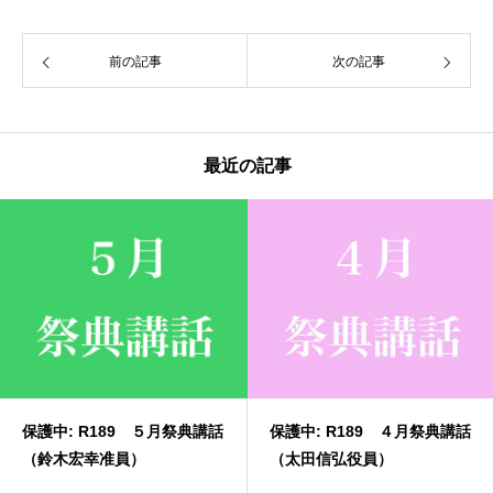
前の記事
次の記事
最近の記事
５月祭典講話
保護中: R189 ４月祭典講話
保護中: R189 
（太田信弘役員）
（長谷川玉枝婦人