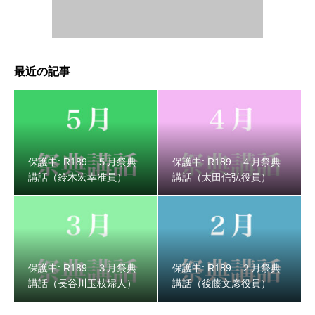
最近の記事
保護中: R189 ５月祭典
保護中: R189 ４月祭典
講話（鈴木宏幸准員）
講話（太田信弘役員）
保護中: R189 ３月祭典
保護中: R189 ２月祭典
講話（長谷川玉枝婦人）
講話（後藤文彦役員）