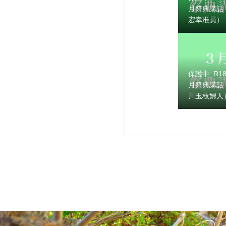
月祭典講話
宏幸准員）
保護中: R1
保護中: R189
月祭典講話
川玉枝婦人