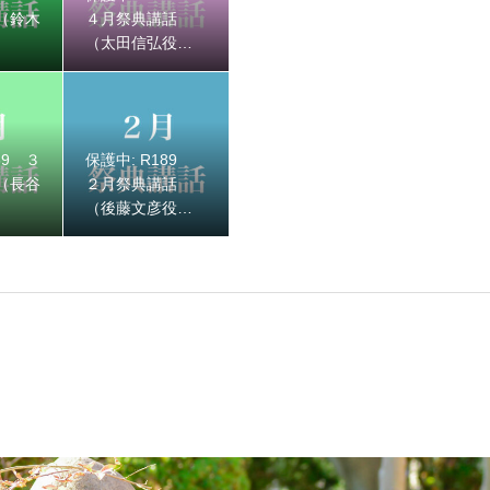
（鈴木
４月祭典講話
（太田信弘役
員）
89 ３
保護中: R189
 ２月祭典講話（後藤文彦役員）
（長谷
２月祭典講話
）
（後藤文彦役
員）