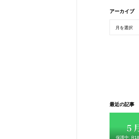
保護中: R189
アーカイブ
月を選択
保護中: R189
最近の記事
保護中: R1