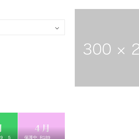
 ４月祭典講話（太田信弘役員）
 ３月祭典講話（長谷川玉枝婦人）
89 ５
保護中: R189