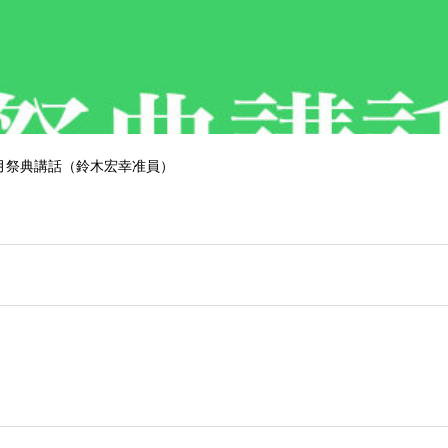
 ５月祭典講話（鈴木宏幸准員）