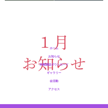
保護中: R189 ２月祭典講話（後藤文彦役員）
ホーム
お知らせ
神殿講話ダウンロード
ギャラリー
保護中: R188 12月祭典講話（市野光一准員）
会活動
アクセス