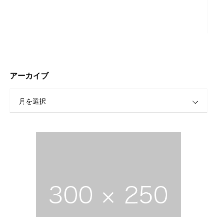
アーカイブ
月を選択
保護中: R189 ４月祭典講話（太田信弘役員）