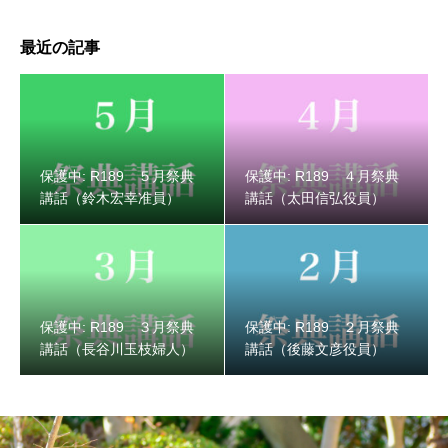
最近の記事
保護中: R189 ５月祭典
保護中: R189 ４月祭典
講話（鈴木宏幸准員）
講話（太田信弘役員）
保護中: R189 ３月祭典
保護中: R189 ２月祭典
講話（長谷川玉枝婦人）
講話（後藤文彦役員）