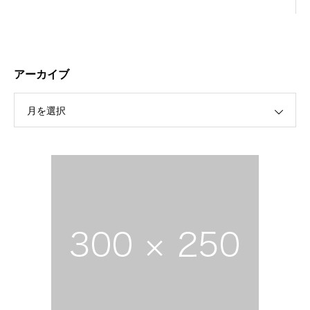
アーカイブ
月を選択
保護中: R189 ４月祭典講話（太田信弘役員）