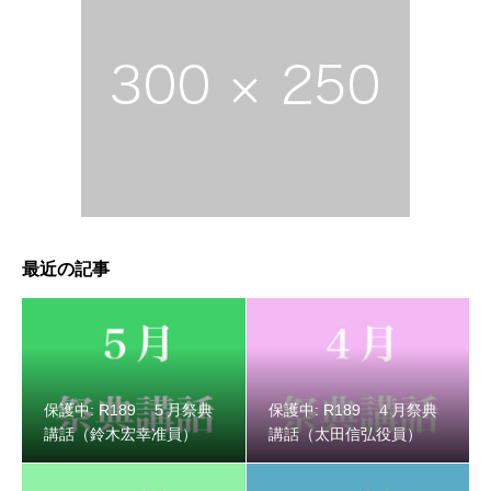
最近の記事
保護中: R189 ５月祭典
保護中: R189 ４月祭典
講話（鈴木宏幸准員）
講話（太田信弘役員）