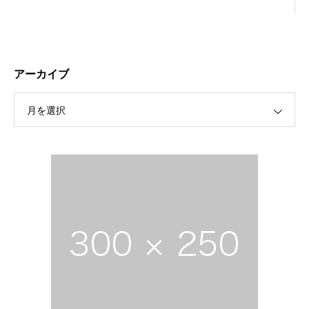
アーカイブ
月を選択
保護中: R189 ４月祭典講話（太田信弘役員）