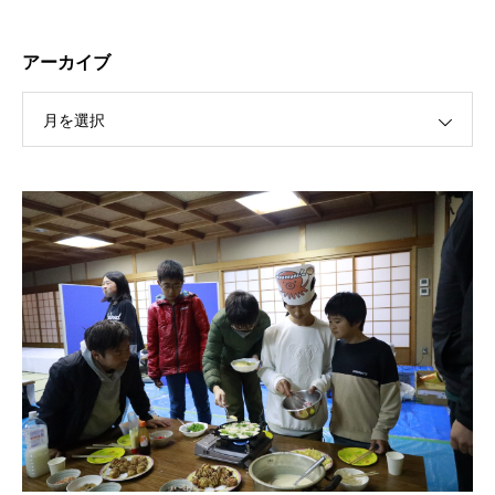
アーカイブ
月を選択
保護中: R189 ４月祭典講話（太田信弘役員）