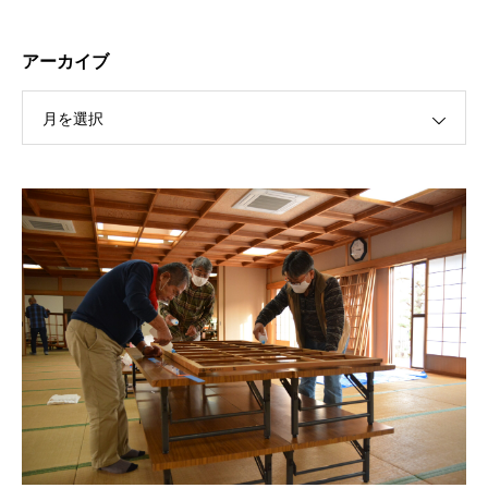
アーカイブ
月を選択
保護中: R189 ４月祭典講話（太田信弘役員）