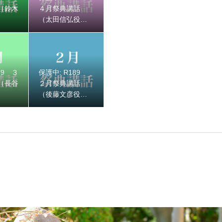
（鈴木
４月祭典講話
（太田信弘役
員）
89 ３
保護中: R189
 ２月祭典講話（後藤文彦役員）
（長谷
２月祭典講話
）
（後藤文彦役
員）