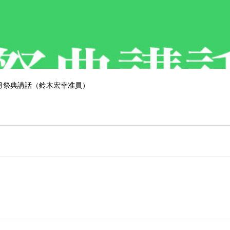
 ５月祭典講話（鈴木宏幸准員）