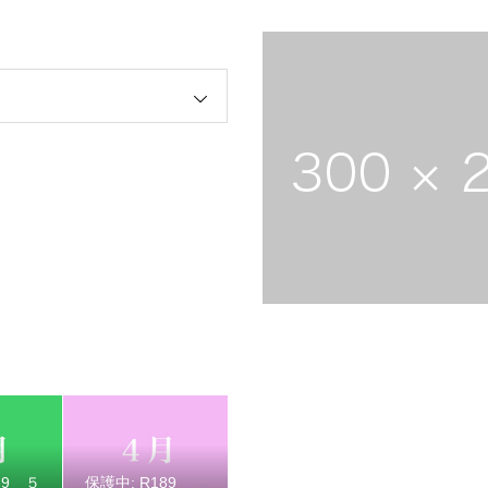
 ４月祭典講話（太田信弘役員）
 ３月祭典講話（長谷川玉枝婦人）
89 ５
保護中: R189