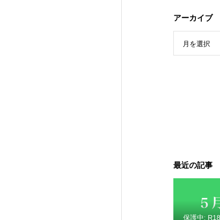
保護中: R189
アーカイブ
月を選択
保護中: R189
最近の記事
保護中: R1