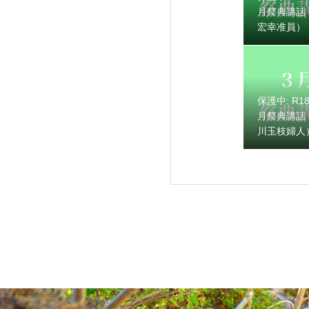
月祭典講話
宏幸准員）
保護中: R1
保護中: R189
月祭典講話
川玉枝婦人