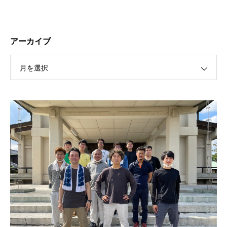
アーカイブ
月を選択
保護中: R189 ４月祭典講話（太田信弘役員）