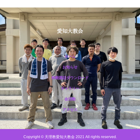
ホーム
お知らせ
神殿講話ダウンロード
保護中: R188 12月祭典講話（市野光一准員）
ギャラリー
会活動
アクセス
Copyright © 天理教愛知大教会 2021 All rights reserved.