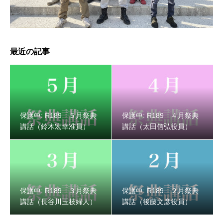
保護中: R189 ３月祭典講話（長谷川玉枝婦人）
最近の記事
保護中: R189 ５月祭典
保護中: R189 ４月祭典
講話（鈴木宏幸准員）
講話（太田信弘役員）
保護中: R189 ３月祭典
保護中: R189 ２月祭典
保護中: R189 ２月祭典講話（後藤文彦役員）
講話（長谷川玉枝婦人）
講話（後藤文彦役員）