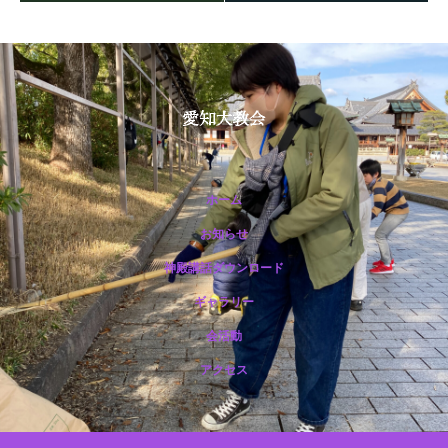
保護中: R189 ２月祭典講話（後藤文彦役員）
ホーム
お知らせ
神殿講話ダウンロード
ギャラリー
保護中: R188 12月祭典講話（市野光一准員）
会活動
アクセス