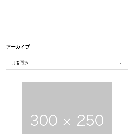
アーカイブ
月を選択
保護中: R189 ４月祭典講話（太田信弘役員）