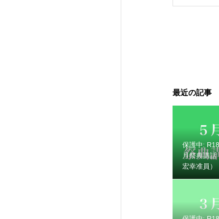
最近の記事
保護中: R189
保護中: R1
月祭典講話
宏幸准員）
保護中: R1