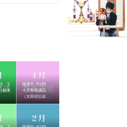
 ３月祭典講話（長谷川玉枝婦人）
89 ５
保護中: R189
（鈴木
４月祭典講話
（太田信弘役
員）
89 ３
保護中: R189