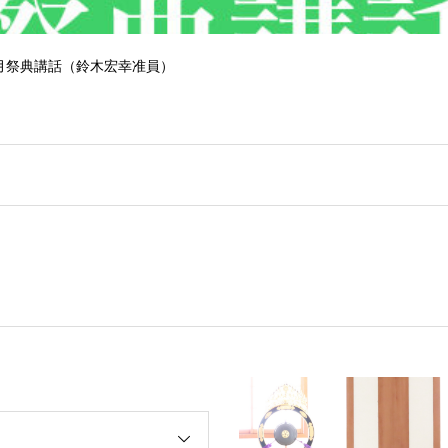
 ５月祭典講話（鈴木宏幸准員）
 ４月祭典講話（太田信弘役員）