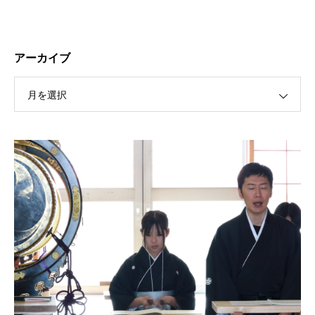
アーカイブ
月を選択
保護中: R189 ４月祭典講話（太田信弘役員）