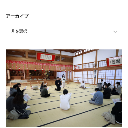
アーカイブ
月を選択
保護中: R189 ４月祭典講話（太田信弘役員）