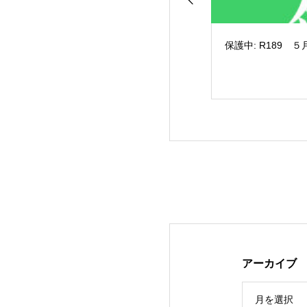
保護中: R189
保護中: R189
アーカイブ
月を選択