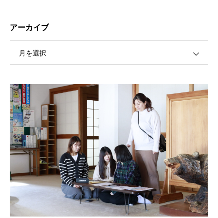
アーカイブ
月を選択
保護中: R189 ４月祭典講話（太田信弘役員）