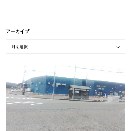
アーカイブ
月を選択
保護中: R189 ４月祭典講話（太田信弘役員）