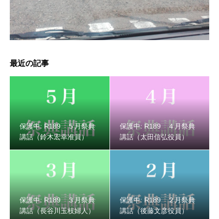
保護中: R189 ３月祭典講話（長谷川玉枝婦人）
最近の記事
保護中: R189 ５月祭典
保護中: R189 ４月祭典
講話（鈴木宏幸准員）
講話（太田信弘役員）
保護中: R189 ３月祭典
保護中: R189 ２月祭典
保護中: R189 ２月祭典講話（後藤文彦役員）
講話（長谷川玉枝婦人）
講話（後藤文彦役員）