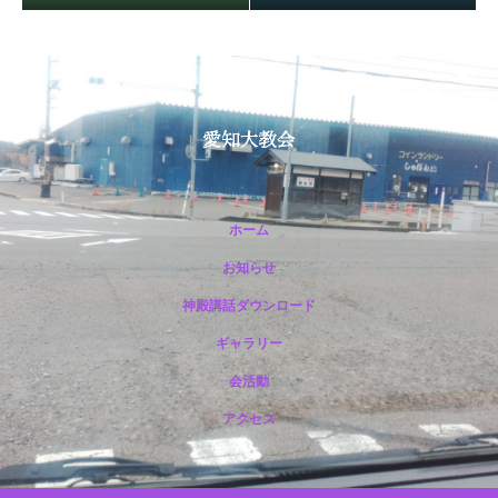
ホーム
お知らせ
神殿講話ダウンロード
保護中: R188 12月祭典講話（市野光一准員）
ギャラリー
会活動
アクセス