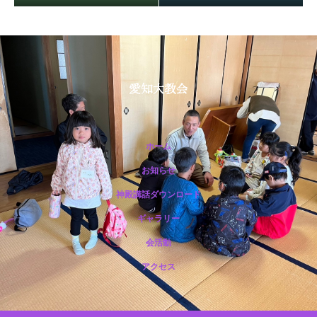
ホーム
お知らせ
神殿講話ダウンロード
保護中: R188 12月祭典講話（市野光一准員）
ギャラリー
会活動
アクセス