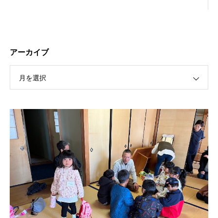
アーカイブ
月を選択
保護中: R189 ４月祭典講話（太田信弘役員）