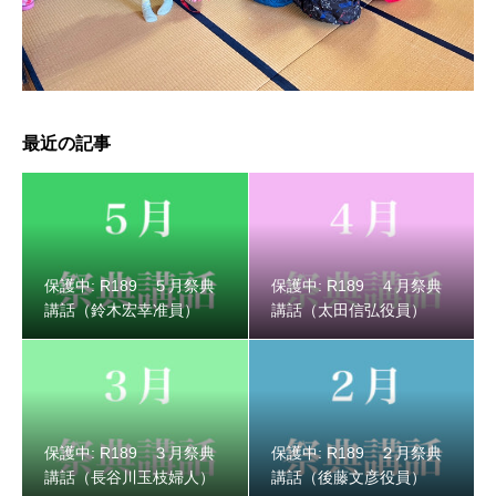
保護中: R189 ３月祭典講話（長谷川玉枝婦人）
最近の記事
保護中: R189 ５月祭典
保護中: R189 ４月祭典
講話（鈴木宏幸准員）
講話（太田信弘役員）
保護中: R189 ３月祭典
保護中: R189 ２月祭典
保護中: R189 ２月祭典講話（後藤文彦役員）
講話（長谷川玉枝婦人）
講話（後藤文彦役員）