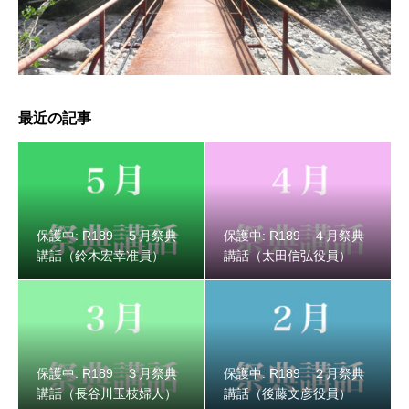
保護中: R189 ３月祭典講話（長谷川玉枝婦人）
最近の記事
保護中: R189 ５月祭典
保護中: R189 ４月祭典
講話（鈴木宏幸准員）
講話（太田信弘役員）
保護中: R189 ３月祭典
保護中: R189 ２月祭典
保護中: R189 ２月祭典講話（後藤文彦役員）
講話（長谷川玉枝婦人）
講話（後藤文彦役員）