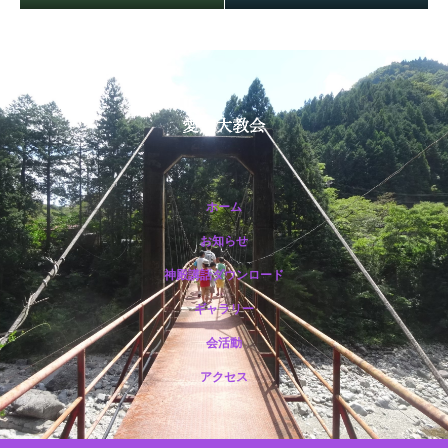
ホーム
お知らせ
神殿講話ダウンロード
保護中: R188 12月祭典講話（市野光一准員）
ギャラリー
会活動
アクセス