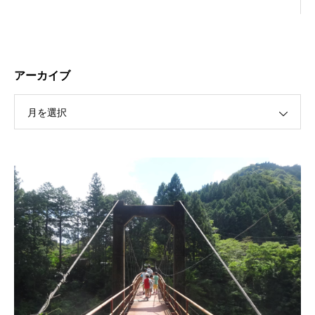
アーカイブ
月を選択
保護中: R189 ４月祭典講話（太田信弘役員）