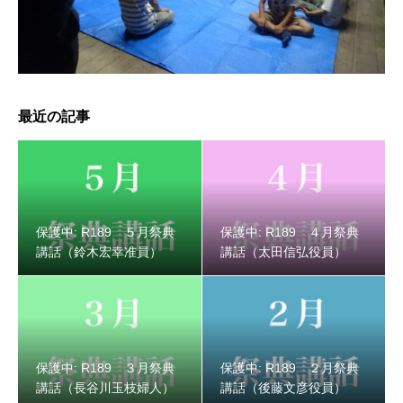
保護中: R189 ３月祭典講話（長谷川玉枝婦人）
最近の記事
保護中: R189 ５月祭典
保護中: R189 ４月祭典
講話（鈴木宏幸准員）
講話（太田信弘役員）
保護中: R189 ３月祭典
保護中: R189 ２月祭典
保護中: R189 ２月祭典講話（後藤文彦役員）
講話（長谷川玉枝婦人）
講話（後藤文彦役員）