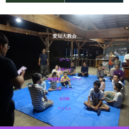
ホーム
お知らせ
神殿講話ダウンロード
保護中: R188 12月祭典講話（市野光一准員）
ギャラリー
会活動
アクセス