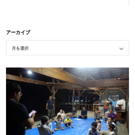
アーカイブ
月を選択
保護中: R189 ４月祭典講話（太田信弘役員）