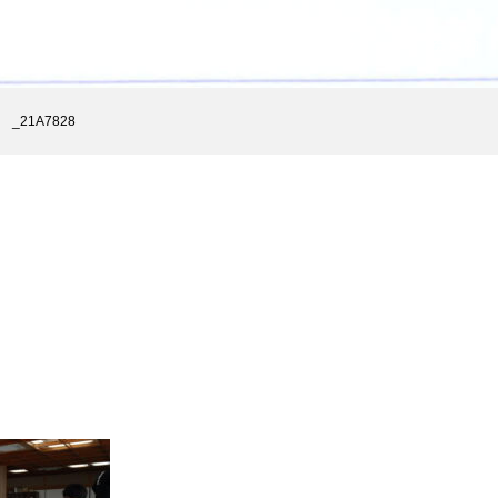
お知らせ
神殿講話ダウンロード
ギャラリー
会活動
_21A7828