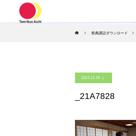
ホーム
祭典講話ダウンロード
2023.12.29
_21A7828