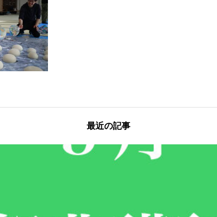
最近の記事