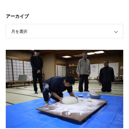
アーカイブ
月を選択
保護中: R189 ４月祭典講話（太田信弘役員）