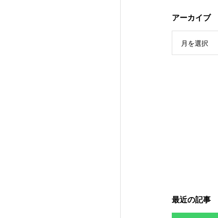
保護中: R189
アーカイブ
月を選択
保護中: R189
最近の記事